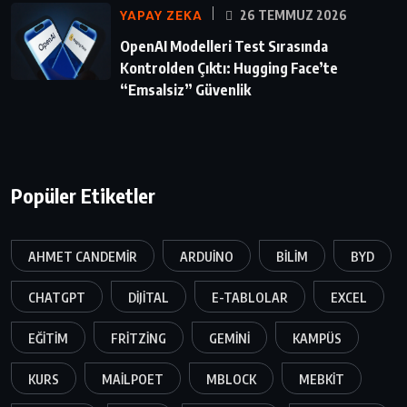
YAPAY ZEKA
26 TEMMUZ 2026
OpenAI Modelleri Test Sırasında
Kontrolden Çıktı: Hugging Face’te
“Emsalsiz” Güvenlik
Popüler Etiketler
AHMET CANDEMIR
ARDUINO
BILIM
BYD
CHATGPT
DIJITAL
E-TABLOLAR
EXCEL
EĞITIM
FRITZING
GEMINI
KAMPÜS
KURS
MAILPOET
MBLOCK
MEBKIT